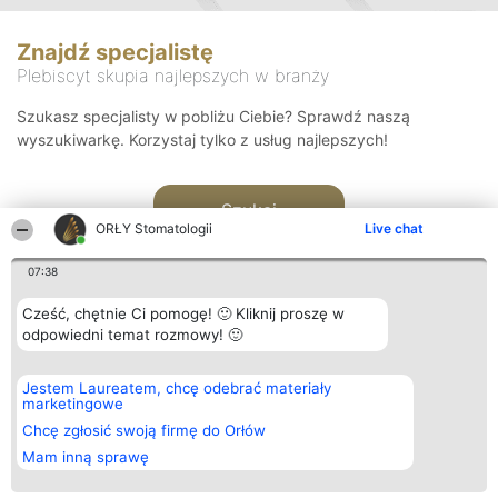
Znajdź specjalistę
Plebiscyt skupia najlepszych w branży
Szukasz specjalisty w pobliżu Ciebie? Sprawdź naszą
wyszukiwarkę. Korzystaj tylko z usług najlepszych!
Szukaj
ORŁY Stomatologii
Live chat
07:38
Cześć, chętnie Ci pomogę! 🙂 Kliknij proszę w
odpowiedni temat rozmowy! 🙂
Organizator plebiscytu
Plebiscyt
Kontakt
Jestem Laureatem, chcę odebrać materiały
Bright Side Solutions sp. z o.
Laureaci
Kontakt
marketingowe
o. sp. k.
Lista
ul. Ruska 22
wszystkich
Chcę zgłosić swoją firmę do Orłów
Wrocław 50-079
Laureatów
Mam inną sprawę
KRS 0000749100 | Regon
Zasady
381313360 | NIP 8943132676
Regulamin
+48 508 492 400
Polityka