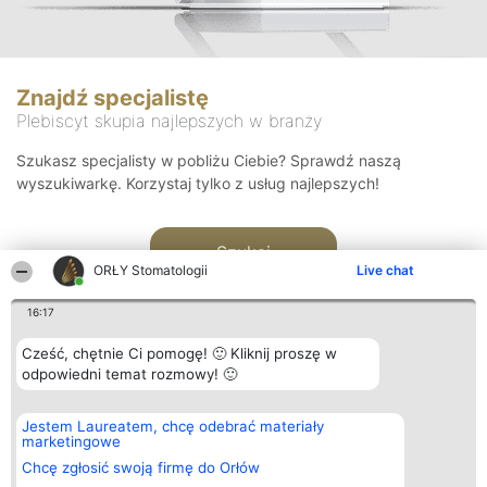
Znajdź specjalistę
Plebiscyt skupia najlepszych w branży
Szukasz specjalisty w pobliżu Ciebie? Sprawdź naszą
wyszukiwarkę. Korzystaj tylko z usług najlepszych!
Szukaj
ORŁY Stomatologii
Live chat
16:17
Cześć, chętnie Ci pomogę! 🙂 Kliknij proszę w
odpowiedni temat rozmowy! 🙂
Organizator plebiscytu
Plebiscyt
Kontakt
Jestem Laureatem, chcę odebrać materiały
Bright Side Solutions sp. z o.
Laureaci
Kontakt
marketingowe
o. sp. k.
Lista
ul. Ruska 22
wszystkich
Chcę zgłosić swoją firmę do Orłów
Wrocław 50-079
Laureatów