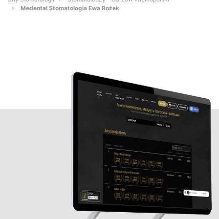
Medental Stomatologia Ewa Rożek