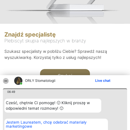
Znajdź specjalistę
Plebiscyt skupia najlepszych w branży
Szukasz specjalisty w pobliżu Ciebie? Sprawdź naszą
wyszukiwarkę. Korzystaj tylko z usług najlepszych!
Szukaj
ORŁY Stomatologii
Live chat
06:49
Cześć, chętnie Ci pomogę! 🙂 Kliknij proszę w
odpowiedni temat rozmowy! 🙂
Organizator plebiscytu
Plebiscyt
Kontakt
Jestem Laureatem, chcę odebrać materiały
Bright Side Solutions sp. z o.
Laureaci
Kontakt
marketingowe
o. sp. k.
Lista