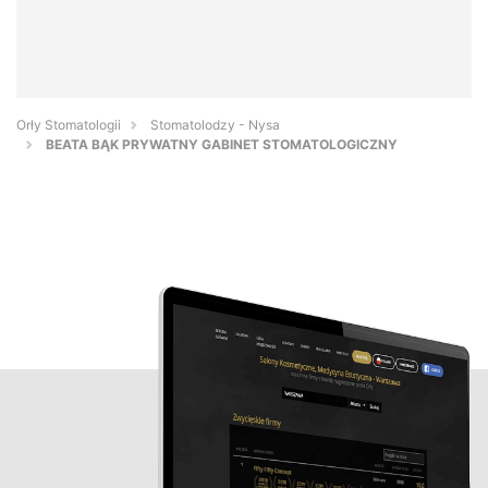
Orły Stomatologii
Stomatolodzy - Nysa
BEATA BĄK PRYWATNY GABINET STOMATOLOGICZNY