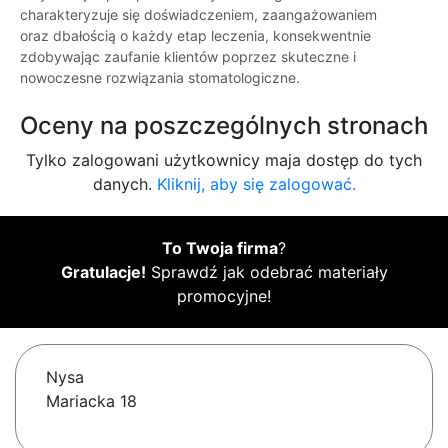
charakteryzuje się doświadczeniem, zaangażowaniem
oraz dbałością o każdy etap leczenia, konsekwentnie
zdobywając zaufanie klientów poprzez skuteczne i
nowoczesne rozwiązania stomatologiczne.
Oceny na poszczególnych stronach
Tylko zalogowani użytkownicy maja dostęp do tych
danych.
Kliknij, aby się zalogować.
To Twoja firma
?
Gratulacje!
Sprawdź jak odebrać materiały
promocyjne!
Nysa
Mariacka 18