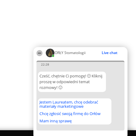
ORŁY Stomatologii
Live chat
22:28
Cześć, chętnie Ci pomogę! 🙂 Kliknij
proszę w odpowiedni temat
rozmowy! 🙂
Jestem Laureatem, chcę odebrać
materiały marketingowe
Chcę zgłosić swoją firmę do Orłów
Mam inną sprawę