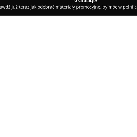
Gratulacje!
awdź już teraz jak odebrać materiały promocyjne, by móc w pełni c
EALDENT Centrum Stomatologii
O firmie:
IDEALDENT Centrum Stomatol
placówka dentystyczna, która 
indywidualnej praktyki lek. de
razem z Anną Gontarz-Ozga. M
wszechstronnej opieki stomato
specjalistów skupia się na prec
osiągnięcie wysokiej jakości ef
Placówka wyróżnia się profesjo
zaawansowaną wiedzą, która re
specjalistycznych kursów i sz