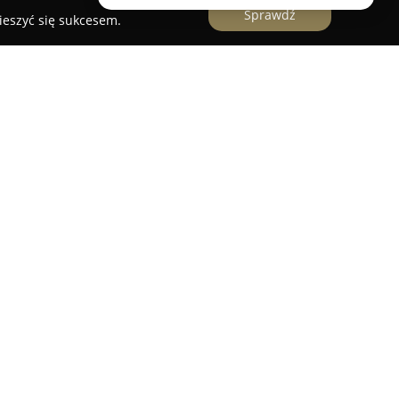
Sprawdź
ieszyć się sukcesem.
ogii
zlokalizowane w Krakowie to nowoczesna
powstała w oparciu o doświadczenia
nt. Łukasza Ozga oraz została współzałożona
isją centrum jest zapewnianie pacjentom
logicznej na bardzo wysokim poziomie. Zespół
yzji oraz dbałości o detale, co przekłada się na
ektów leczenia.
nalizmem oraz wieloletnią praktyką popartą
gularnie jest poszerzana podczas
koleń. W IDEALDENT Centrum Stomatologii korzysta