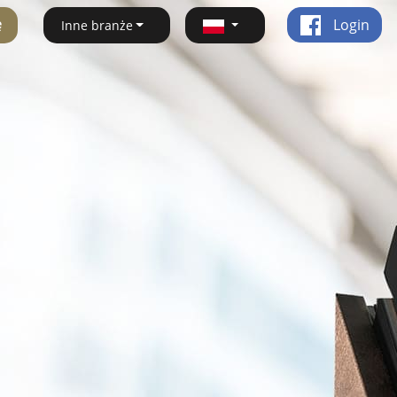
ę
Login
Inne branże