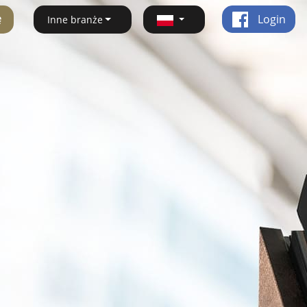
ę
Login
Inne branże