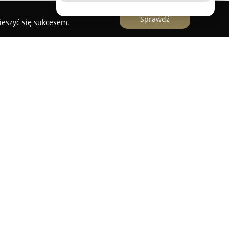
Sprawdź
ieszyć się sukcesem.
y ulicy Wandy Panfil 11A, funkcjonuje placówka
ą w ortodoncji. Oferta skierowana jest do
aciskiem na kompleksową opiekę ortodontyczną.
teczne leczenie wad zgryzu i nieprawidłowości w
się na poprawę zarówno funkcji, jak i estetyki
 jest indywidualne podejście do każdej osoby, co
 terapii i dobór najlepszych metod leczenia.
naniem za wysoki poziom profesjonalizmu oraz