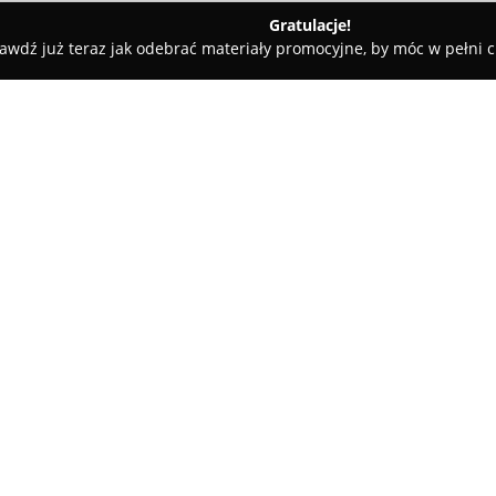
Gratulacje!
awdź już teraz jak odebrać materiały promocyjne, by móc w pełni c
owiecki
Renata Warda Ortodonta
O firmie:
W Tomaszowie Mazowieckim, prz
stomatologiczna ze specjalizacj
pacjentów w różnym wieku, z n
Specjalizacja ta umożliwia sku
ustawieniu zębów, co przekłada 
uśmiechu.
Podstawą działalności placówki
zapewnia precyzyjne planowanie
Zespół gabinetu cieszy się uz