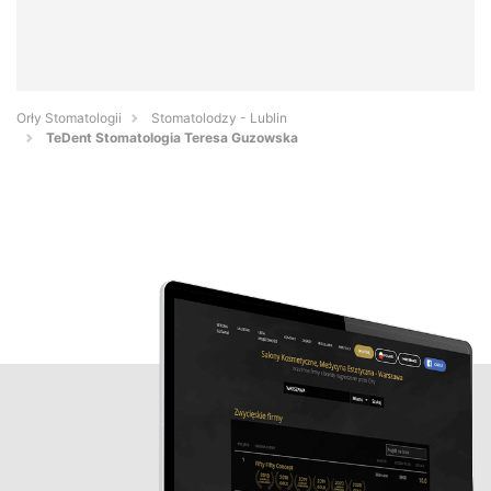
Orły Stomatologii
Stomatolodzy - Lublin
TeDent Stomatologia Teresa Guzowska