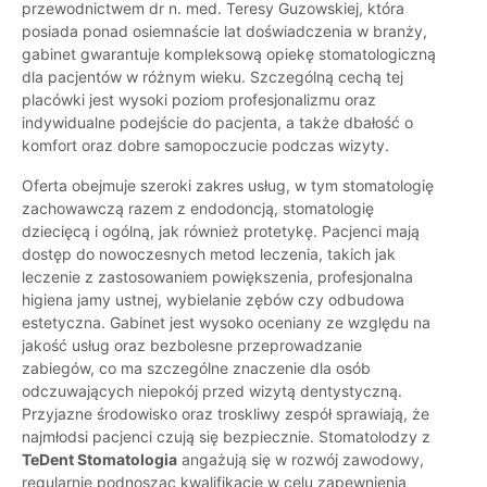
przewodnictwem dr n. med. Teresy Guzowskiej, która
posiada ponad osiemnaście lat doświadczenia w branży,
gabinet gwarantuje kompleksową opiekę stomatologiczną
dla pacjentów w różnym wieku. Szczególną cechą tej
placówki jest wysoki poziom profesjonalizmu oraz
indywidualne podejście do pacjenta, a także dbałość o
komfort oraz dobre samopoczucie podczas wizyty.
Oferta obejmuje szeroki zakres usług, w tym stomatologię
zachowawczą razem z endodoncją, stomatologię
dziecięcą i ogólną, jak również protetykę. Pacjenci mają
dostęp do nowoczesnych metod leczenia, takich jak
leczenie z zastosowaniem powiększenia, profesjonalna
higiena jamy ustnej, wybielanie zębów czy odbudowa
estetyczna. Gabinet jest wysoko oceniany ze względu na
jakość usług oraz bezbolesne przeprowadzanie
zabiegów, co ma szczególne znaczenie dla osób
odczuwających niepokój przed wizytą dentystyczną.
Przyjazne środowisko oraz troskliwy zespół sprawiają, że
najmłodsi pacjenci czują się bezpiecznie. Stomatolodzy z
TeDent Stomatologia
angażują się w rozwój zawodowy,
regularnie podnosząc kwalifikacje w celu zapewnienia