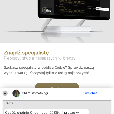
Znajdź specjalistę
Plebiscyt skupia najlepszych w branży
Szukasz specjalisty w pobliżu Ciebie? Sprawdź naszą
wyszukiwarkę. Korzystaj tylko z usług najlepszych!
Szukaj
ORŁY Stomatologii
Live chat
09:16
Cześć, chętnie Ci pomogę! 🙂 Kliknij proszę w