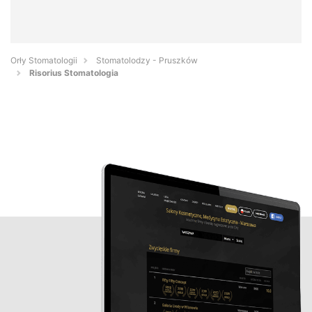
Orły Stomatologii
Stomatolodzy - Pruszków
Risorius Stomatologia