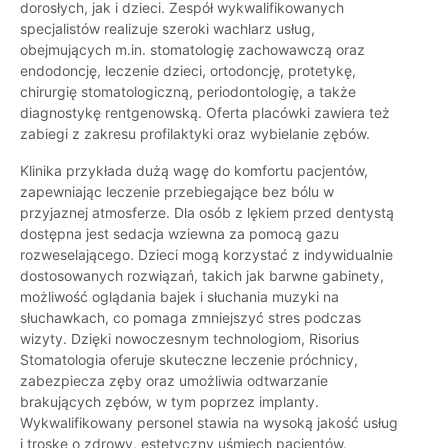
dorosłych, jak i dzieci. Zespół wykwalifikowanych
specjalistów realizuje szeroki wachlarz usług,
obejmujących m.in. stomatologię zachowawczą oraz
endodoncję, leczenie dzieci, ortodoncję, protetykę,
chirurgię stomatologiczną, periodontologię, a także
diagnostykę rentgenowską. Oferta placówki zawiera też
zabiegi z zakresu profilaktyki oraz wybielanie zębów.
Klinika przykłada dużą wagę do komfortu pacjentów,
zapewniając leczenie przebiegające bez bólu w
przyjaznej atmosferze. Dla osób z lękiem przed dentystą
dostępna jest sedacja wziewna za pomocą gazu
rozweselającego. Dzieci mogą korzystać z indywidualnie
dostosowanych rozwiązań, takich jak barwne gabinety,
możliwość oglądania bajek i słuchania muzyki na
słuchawkach, co pomaga zmniejszyć stres podczas
wizyty. Dzięki nowoczesnym technologiom, Risorius
Stomatologia oferuje skuteczne leczenie próchnicy,
zabezpiecza zęby oraz umożliwia odtwarzanie
brakujących zębów, w tym poprzez implanty.
Wykwalifikowany personel stawia na wysoką jakość usług
i troskę o zdrowy, estetyczny uśmiech pacjentów.