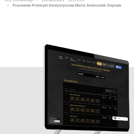
Pracownia Protetyki Dentystycznej Marta Ambroziak-Deptuła