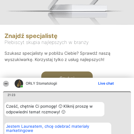
Znajdź specjalistę
Plebiscyt skupia najlepszych w branży
Szukasz specjalisty w pobliżu Ciebie? Sprawdź naszą
wyszukiwarkę. Korzystaj tylko z usług najlepszych!
Szukaj
ORŁY Stomatologii
Live chat
21:23
Cześć, chętnie Ci pomogę! 🙂 Kliknij proszę w
odpowiedni temat rozmowy! 🙂
Organizator plebiscytu
Plebiscyt
Kontakt
Jestem Laureatem, chcę odebrać materiały
Bright Side Solutions sp. z o.
Laureaci
Kontakt
marketingowe
o. sp. k.
Lista