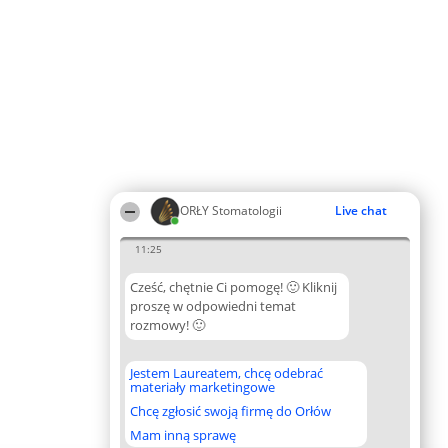
ORŁY Stomatologii
Live chat
11:25
Cześć, chętnie Ci pomogę! 🙂 Kliknij
proszę w odpowiedni temat
rozmowy! 🙂
Jestem Laureatem, chcę odebrać
materiały marketingowe
Chcę zgłosić swoją firmę do Orłów
Mam inną sprawę