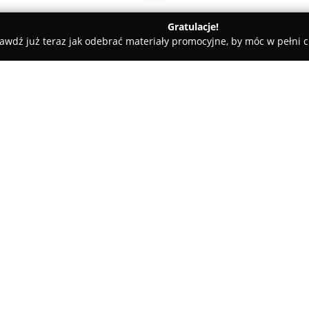
Gratulacje!
awdź już teraz jak odebrać materiały promocyjne, by móc w pełni c
NEOS Stomatologia
O firmie:
NEOS Stomatologia
to nowocze
Bielsku-Białej przy ulicy Fabry
opiece nad zdrowiem jamy ustne
jak i dzieci. Zespół doświadcz
Pokaż więcej >>
pacjentom komfortowych warun
Klinika oferuje rozbudowaną g
zachowawcze, estetyczne i dzie
leczenie kanałowe pod mikrosk