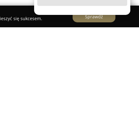
Sprawdź
ieszyć się sukcesem.
sna klinika stomatologiczna zlokalizowana w
cznej 6. Placówka specjalizuje się w kompleksowej
j, kierując swoje usługi zarówno do dorosłych,
onych stomatologów skupia się na zapewnieniu
ków leczenia oraz wysokich standardów opieki.
amę usług stomatologicznych, w tym leczenie
cięce, a także zaawansowane zabiegi, takie jak
opem czy chirurgia stomatologiczna. Wśród