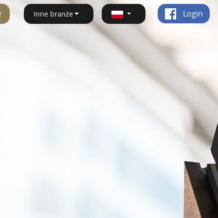
ę
Login
Inne branże