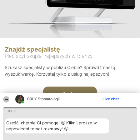
Znajdź specjalistę
Plebiscyt skupia najlepszych w branży
Szukasz specjalisty w pobliżu Ciebie? Sprawdź naszą
wyszukiwarkę. Korzystaj tylko z usług najlepszych!
Szukaj
ORŁY Stomatologii
Live chat
08:55
Cześć, chętnie Ci pomogę! 🙂 Kliknij proszę w
odpowiedni temat rozmowy! 🙂
Organizator plebiscytu
Plebiscyt
Kontakt