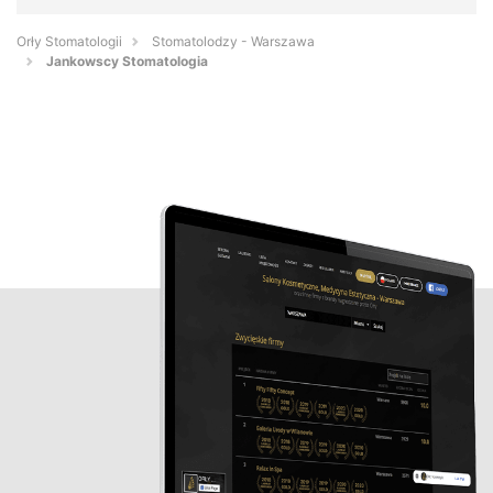
Orły Stomatologii
Stomatolodzy - Warszawa
Jankowscy Stomatologia