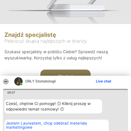
Znajdź specjalistę
Plebiscyt skupia najlepszych w branży
Szukasz specjalisty w pobliżu Ciebie? Sprawdź naszą
wyszukiwarkę. Korzystaj tylko z usług najlepszych!
Szukaj
ORŁY Stomatologii
Live chat
06:07
Cześć, chętnie Ci pomogę! 🙂 Kliknij proszę w
odpowiedni temat rozmowy! 🙂
Organizator plebiscytu
Plebiscyt
Kontakt
Jestem Laureatem, chcę odebrać materiały
Bright Side Solutions sp. z o.
Laureaci
Kontakt
marketingowe
o. sp. k.
Lista