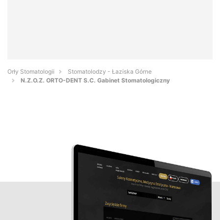
Orły Stomatologii
Stomatolodzy - Łaziska Górne
N.Z.O.Z. ORTO-DENT S.C. Gabinet Stomatologiczny