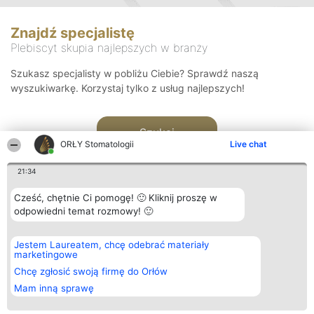
Znajdź specjalistę
Plebiscyt skupia najlepszych w branży
Szukasz specjalisty w pobliżu Ciebie? Sprawdź naszą
wyszukiwarkę. Korzystaj tylko z usług najlepszych!
Szukaj
ORŁY Stomatologii
Live chat
21:34
Cześć, chętnie Ci pomogę! 🙂 Kliknij proszę w
odpowiedni temat rozmowy! 🙂
Organizator plebiscytu
Plebiscyt
Kontakt
Jestem Laureatem, chcę odebrać materiały
Bright Side Solutions sp. z o.
Laureaci
Kontakt
marketingowe
o. sp. k.
Lista
ul. Ruska 22
wszystkich
Chcę zgłosić swoją firmę do Orłów
Wrocław 50-079
Laureatów
Mam inną sprawę
KRS 0000749100 | Regon
Zasady
381313360 | NIP 8943132676
Regulamin
+48 508 492 400
Polityka