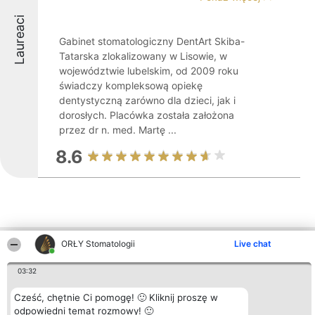
Laureaci
Gabinet stomatologiczny DentArt Skiba-
Tatarska zlokalizowany w Lisowie, w
województwie lubelskim, od 2009 roku
świadczy kompleksową opiekę
dentystyczną zarówno dla dzieci, jak i
dorosłych. Placówka została założona
przez dr n. med. Martę ...
8.6
ORŁY Stomatologii
Live chat
Inne firmy z województwa
03:32
Cześć, chętnie Ci pomogę! 🙂 Kliknij proszę w
Organizator plebiscytu
Plebiscyt
Kontakt
Bright Side Solutions sp. z o.
Laureaci
Kontakt
odpowiedni temat rozmowy! 🙂