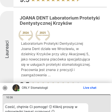
JOANA DENT Laboratorium Protetyki
Dentystycznej Krzyków
Laureaci
Laboratorium Protetyki Dentystycznej
Joana Dent działa we Wrocławiu, w
dzielnicy Krzyków przy ulicy Akacjowej 5,
jako nowoczesna placówka specjalizująca
się w usługach protetyki stomatologicznej.
Pracownia jest znana z precyzji i
zaangażowania ...
8.5
ORŁY Stomatologii
Live chat
10:26
„Mój Dentysta"
Cześć, chętnie Ci pomogę! 🙂 Kliknij proszę w
odpowiedni temat rozmowy! 🙂