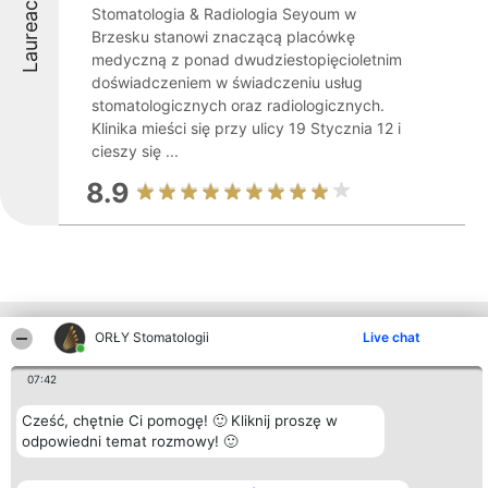
Laureaci
Stomatologia & Radiologia Seyoum w
Brzesku stanowi znaczącą placówkę
medyczną z ponad dwudziestopięcioletnim
doświadczeniem w świadczeniu usług
stomatologicznych oraz radiologicznych.
Klinika mieści się przy ulicy 19 Stycznia 12 i
cieszy się ...
8.9
Inne firmy z województwa
ORŁY Stomatologii
Live chat
07:42
Organizator plebiscytu
Plebiscyt
Kontakt
Cześć, chętnie Ci pomogę! 🙂 Kliknij proszę w
Bright Side Solutions sp. z o.
Laureaci
Kontakt
odpowiedni temat rozmowy! 🙂
o. sp. k.
Lista
ul. Ruska 22
wszystkich
Wrocław 50-079
Laureatów