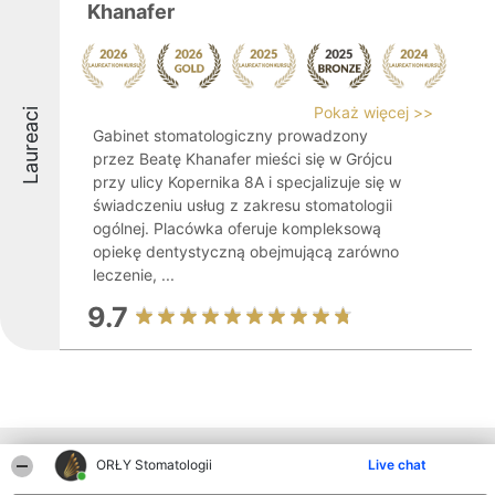
Khanafer
Pokaż więcej >>
Laureaci
Gabinet stomatologiczny prowadzony
przez Beatę Khanafer mieści się w Grójcu
przy ulicy Kopernika 8A i specjalizuje się w
świadczeniu usług z zakresu stomatologii
ogólnej. Placówka oferuje kompleksową
opiekę dentystyczną obejmującą zarówno
leczenie, ...
9.7
Inne firmy z województwa
ORŁY Stomatologii
Live chat