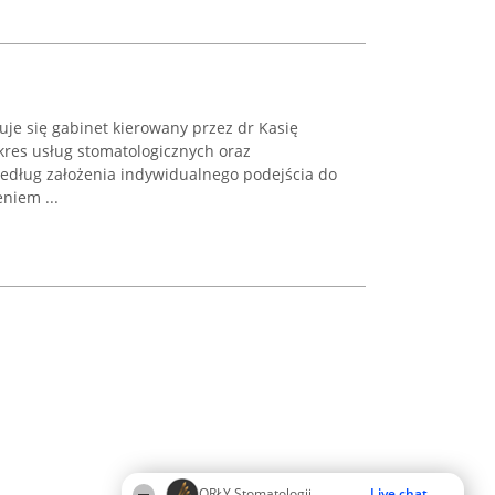
uje się gabinet kierowany przez dr Kasię
akres usług stomatologicznych oraz
według założenia indywidualnego podejścia do
niem ...
ORŁY Stomatologii
Live chat