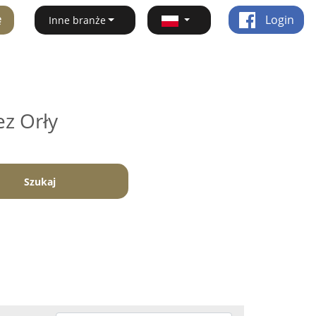
ę
Login
Inne branże
ez Orły
Szukaj