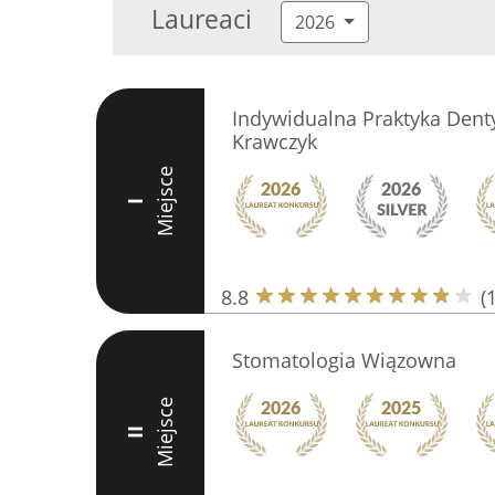
Laureaci
2026
Indywidualna Praktyka Dent
Krawczyk
Miejsce
I
8.8
(
Stomatologia Wiązowna
Miejsce
II