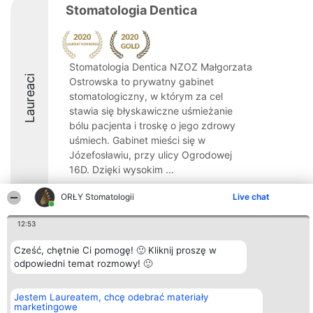
Stomatologia Dentica
Stomatologia Dentica NZOZ Małgorzata
Laureaci
Ostrowska to prywatny gabinet
stomatologiczny, w którym za cel
stawia się błyskawiczne uśmieżanie
bólu pacjenta i troskę o jego zdrowy
uśmiech. Gabinet mieści się w
Józefosławiu, przy ulicy Ogrodowej
16D. Dzięki wysokim ...
ORŁY Stomatologii
Live chat
12:53
Organizator plebiscytu
Plebiscyt
Kontakt
Cześć, chętnie Ci pomogę! 🙂 Kliknij proszę w
Bright Side Solutions sp. z o.
Laureaci
Kontakt
odpowiedni temat rozmowy! 🙂
o. sp. k.
Lista
ul. Ruska 22
wszystkich
Wrocław 50-079
Laureatów
Jestem Laureatem, chcę odebrać materiały
KRS 0000749100 | Regon
Zasady
marketingowe
381313360 | NIP 8943132676
Regulamin