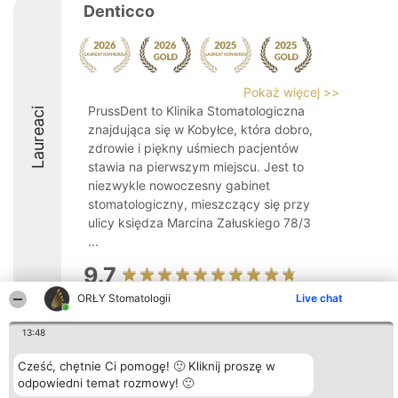
Denticco
Pokaż więcej >>
PrussDent to Klinika Stomatologiczna
Laureaci
znajdująca się w Kobyłce, która dobro,
zdrowie i piękny uśmiech pacjentów
stawia na pierwszym miejscu. Jest to
niezwykle nowoczesny gabinet
stomatologiczny, mieszczący się przy
ulicy księdza Marcina Załuskiego 78/3
...
9.7
ORŁY Stomatologii
Live chat
13:48
Organizator plebiscytu
Plebiscyt
Kontakt
Bright Side Solutions sp. z o.
Laureaci
Kontakt
o. sp. k.
Lista
Cześć, chętnie Ci pomogę! 🙂 Kliknij proszę w
ul. Ruska 22
wszystkich
odpowiedni temat rozmowy! 🙂
Wrocław 50-079
Laureatów