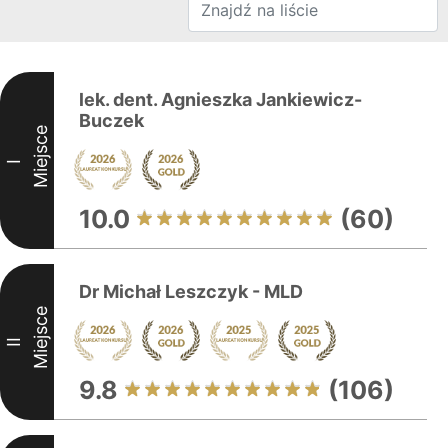
lek. dent. Agnieszka Jankiewicz-
Buczek
Miejsce
I
10.0
(60)
Dr Michał Leszczyk - MLD
Miejsce
II
9.8
(106)