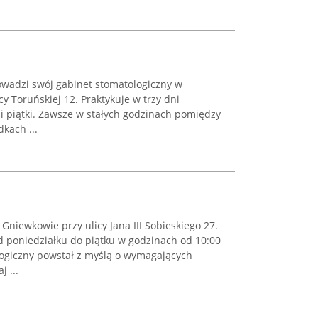
wadzi swój gabinet stomatologiczny w
y Toruńskiej 12. Praktykuje w trzy dni
y i piątki. Zawsze w stałych godzinach pomiędzy
kach ...
niewkowie przy ulicy Jana III Sobieskiego 27.
d poniedziałku do piątku w godzinach od 10:00
logiczny powstał z myślą o wymagających
 ...