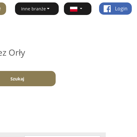
ę
Login
Inne branże
ez Orły
Szukaj