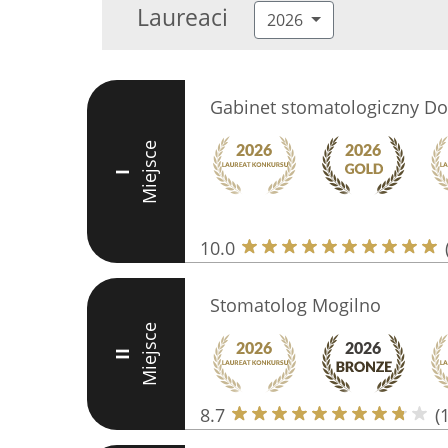
Laureaci
2026
Gabinet stomatologiczny Do
Miejsce
I
10.0
Stomatolog Mogilno
Miejsce
II
8.7
(