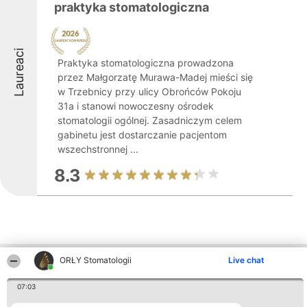
praktyka stomatologiczna
Laureaci
Praktyka stomatologiczna prowadzona
przez Małgorzatę Murawa-Madej mieści się
w Trzebnicy przy ulicy Obrońców Pokoju
31a i stanowi nowoczesny ośrodek
stomatologii ogólnej. Zasadniczym celem
gabinetu jest dostarczanie pacjentom
wszechstronnej ...
8.3
ORŁY Stomatologii
Live chat
Inne firmy z województwa
07:03