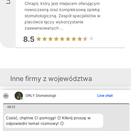
Chrapli, który jest miejscem oferującym
nowoczesną oraz kompleksową opiekę
stomatologiczną. Zespół specjalistów w
placówce łączy wykorzystanie
zaawansowanych ...
8.5
Inne firmy z województwa
ORŁY Stomatologii
Live chat
Organizator plebiscytu
Plebiscyt
Kontakt
Bright Side Solutions sp. z o.
Laureaci
Kontakt
o. sp. k.
08:22
Lista
ul. Ruska 22
wszystkich
Wrocław 50-079
Laureatów
Cześć, chętnie Ci pomogę! 🙂 Kliknij proszę w
KRS 0000749100 | Regon
Zasady
odpowiedni temat rozmowy! 🙂
381313360 | NIP 8943132676
Regulamin
+48 508 492 400
Polityka