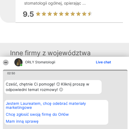
stomatologii ogólnej, opierając ...
9.5
Inne firmy z województwa
ORŁY Stomatologii
Live chat
Organizator plebiscytu
Plebiscyt
Kontakt
02:50
Bright Side Solutions sp. z o.
Laureaci
Kontakt
o. sp. k.
Lista
Cześć, chętnie Ci pomogę! 🙂 Kliknij proszę w
ul. Ruska 22
wszystkich
odpowiedni temat rozmowy! 🙂
Wrocław 50-079
Laureatów
KRS 0000749100 | Regon
Zasady
381313360 | NIP 8943132676
Regulamin
+48 508 492 400
Polityka
Jestem Laureatem, chcę odebrać materiały
Prywatności
marketingowe
Chcę zgłosić swoją firmę do Orłów
Mam inną sprawę