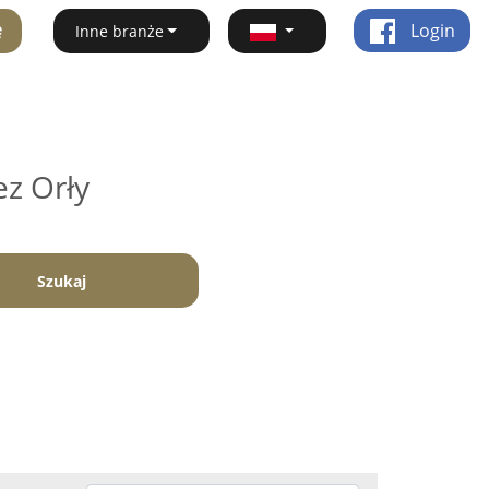
ę
Login
Inne branże
ez Orły
Szukaj