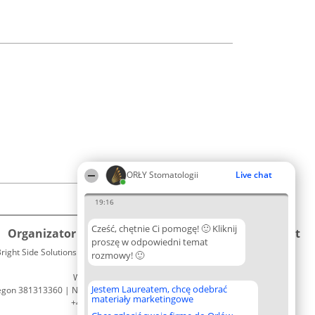
ORŁY Stomatologii
Live chat
19:16
Cześć, chętnie Ci pomogę! 🙂 Kliknij
Organizator plebiscytu
Plebiscyt
Kontakt
proszę w odpowiedni temat
right Side Solutions sp. z o. o. sp. k.
Laureaci
rozmowy! 🙂
Kontakt
ul. Ruska 22
Lista
Wrocław 50-079
wszystkich
Jestem Laureatem, chcę odebrać
egon 381313360 | NIP 8943132676
Laureatów
materiały marketingowe
+48 508 492 400
Zasady