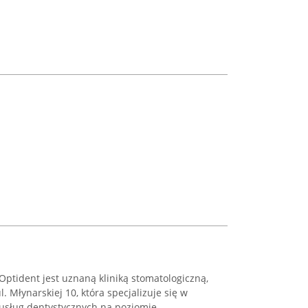
ptident jest uznaną kliniką stomatologiczną,
. Młynarskiej 10, która specjalizuje się w
usług dentystycznych na poziomie