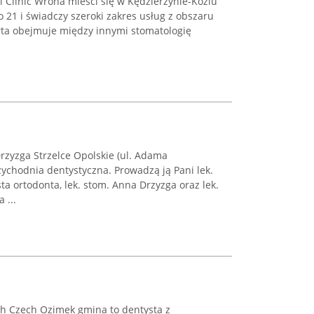
 Clinic Wrona mieści się w Kędzierzynie-Koźlu
o 21 i świadczy szeroki zakres usług z obszaru
rta obejmuje między innymi stomatologię
rzyzga Strzelce Opolskie (ul. Adama
zychodnia dentystyczna. Prowadzą ją Pani lek.
ta ortodonta, lek. stom. Anna Drzyzga oraz lek.
 ...
h Czech Ozimek gmina to dentysta z