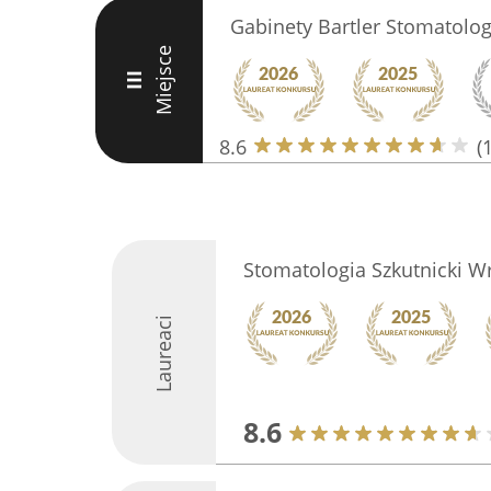
Gabinety Bartler Stomatolo
Miejsce
III
8.6
(
Stomatologia Szkutnicki W
Laureaci
8.6