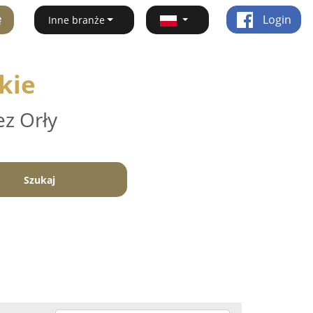
ę
Login
Inne branże
kie
ez Orły
Szukaj