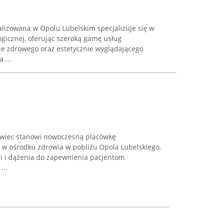
alizowana w Opolu Lubelskim specjalizuje się w
gicznej, oferując szeroką gamę usług
e zdrowego oraz estetycznie wyglądającego
 ...
owiec stanowi nowoczesną placówkę
ą w ośrodku zdrowia w pobliżu Opola Lubelskiego.
ii i dążenia do zapewnienia pacjentom
...