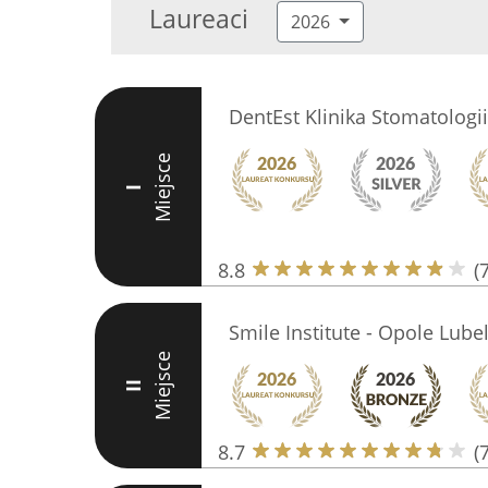
Laureaci
2026
DentEst Klinika Stomatologi
Miejsce
I
8.8
(
Smile Institute - Opole Lube
Miejsce
II
8.7
(