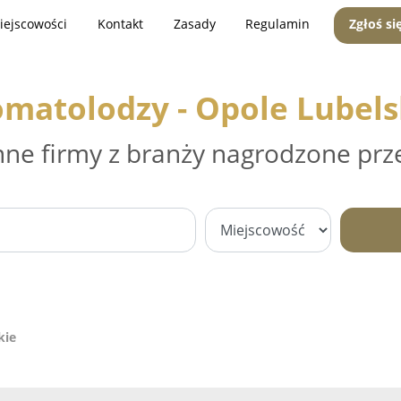
iejscowości
Kontakt
Zasady
Regulamin
Zgłoś si
omatolodzy - Opole Lubels
nne firmy z branży nagrodzone prz
kie