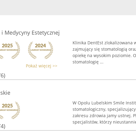
i i Medycyny Estetycznej
Klinika DentEst zlokalizowana
zajmujący się stomatologią or
opiekę na wysokim poziomie. Of
stomatologię ...
Pokaż więcej >>
76)
lskie
W Opolu Lubelskim Smile Insti
stomatologiczny, specjalizują
zakresu zdrowia jamy ustnej. 
specjalistów, którzy nieustannie
74)