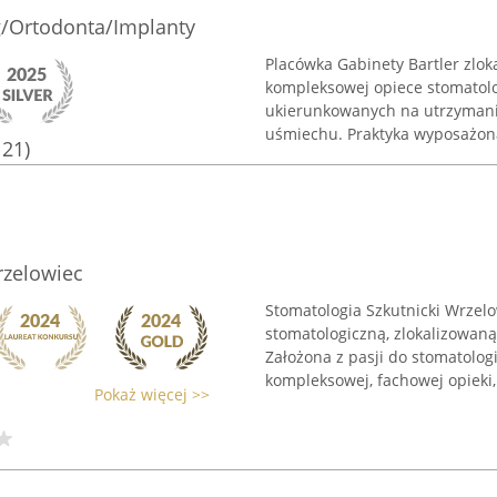
g/Ortodonta/Implanty
Placówka Gabinety Bartler zlok
kompleksowej opiece stomatolo
ukierunkowanych na utrzymani
uśmiechu. Praktyka wyposażona
121)
rzelowiec
Stomatologia Szkutnicki Wrzel
stomatologiczną, zlokalizowan
Założona z pasji do stomatolog
kompleksowej, fachowej opieki, 
Pokaż więcej >>